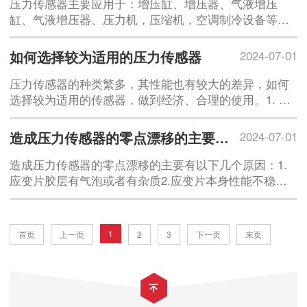
压力传感器主要应用于：增压缸、增压器、气液增压
缸、气液增压器、压力机，压缩机，空调制冷设备等领
域。1、应用于液压系统压力传感器在液压系统中主要是
来完成力的闭环控
如何选择较为适用的压力传感器
2024-07-01
压力传感器的种类繁多，其性能也有较大的差异，如何
选择较为适用的传感器，做到经济、合理的使用。1. 额
定压力范围额定压力范围是满足标准规定值的压力范
围。也就是在最
造成压力传感器的零点漂移的主要原因有哪些？
2024-07-01
造成压力传感器的零点漂移的主要有以下几个原因：1.
应变片胶层有气泡或者有杂质2.应变片本身性能不稳定3.
电路中有虚焊点4.弹性体的应力释放不完全；此外还和
磁场,
1
首页
上一页
2
3
下一页
末页