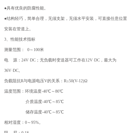
●具有优良的防腐性能。
●结构轻巧，简单合理，无须支架，无须水平安装，可直接任意位置
安装在管道上。
3、性能技术指标
测量范围： 0～100米
电 源：24V·DC；无负载时变送器可工作在12V·DC，最大为
36V·DC。
负载阻抗R与电源电压V的关系：R≤50(V-12)Ω
温度范围：环境温度-40℃～80℃
介质温度-40℃～85℃
储存温度-40℃～85℃
相对湿度：0～95%。
阻 尼：0.1S。