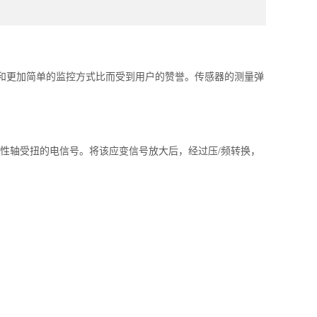
价和更加简单的监控方式比而受到用户的赞誉。传感器的测量弹
。
弹性轴受扭的电信号。将该应变信号放大后，经过压/频转换，
。