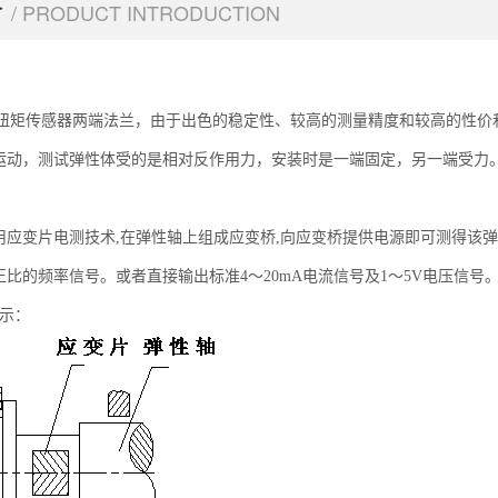
介
/ PRODUCT INTRODUCTION
列静止扭矩传感器两端法兰，由于出色的稳定性、较高的测量精度和较高的性
运动，测试弹性体受的是相对反作用力，安装时是一端固定，另一端受力
用应变片电测技术,在弹性轴上组成应变桥,向应变桥提供电源即可测得该
比的频率信号。或者直接输出标准4～20mA电流信号及1～5V电压信号
所示：