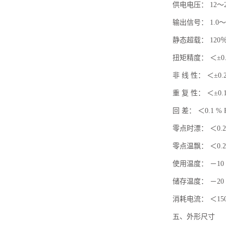
供电电压： 12～2
输出信号： 1.0～2
静态超载： 120
扭矩精度： ＜±0.5 
非 线 性： ＜±0.2 
重 复 性： ＜±0.1
回 差： ＜0.1 % F
零点时漂： ＜0.2 
零点温飘： ＜0.2 %
使用温度： －10 
储存温度： －20 
消耗电流： ＜15
五、外形尺寸