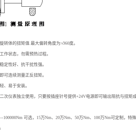
旋转体的扭矩值.最大偏转角度为≯360度。
入工作状态，勿需预热过程。
、稳定性好、抗干扰性强。
零即可连续测量正反扭矩。
量轻、易于安装。
离二次仪表独立使用，只要按插座针号提供+24V电源即可输出阻抗与扭矩
--100000Nm 可选，15万Nm、20万Nm、50万Nm、100万Nm可定制，
s