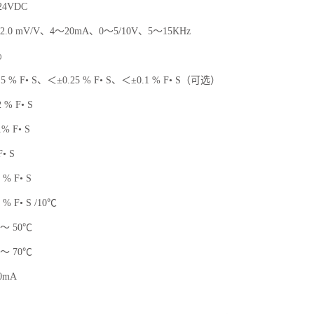
4VDC
.0 mV/V、4～20mA、0～5/10V、5～15KHz
％
% F• S、＜±0.25 % F• S、＜±0.1 % F• S（可选）
% F• S
% F• S
• S
% F• S
 F• S /10℃
～ 50℃
～ 70℃
0mA