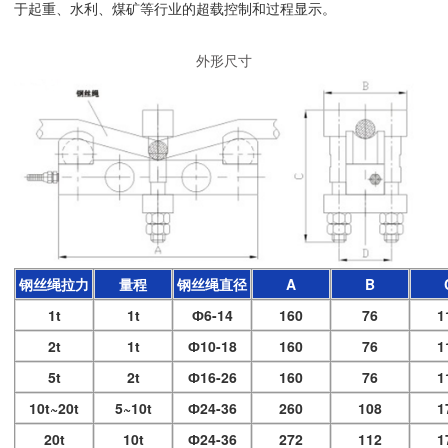
于起重、水利、煤矿等行业的超载控制和过程显示。
外形尺寸
钢丝绳拉力
量程
钢丝绳直径
A
B
1t
1t
Ф6-14
160
76
1
2t
1t
Ф10-18
160
76
1
5t
2t
Ф16-26
160
76
1
10t~20t
5~10t
Ф24-36
260
108
1
20t
10t
Ф24-36
272
112
1