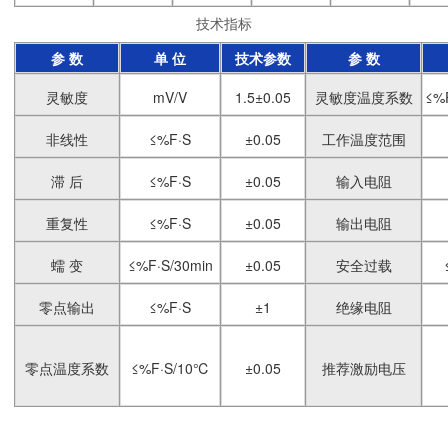
技术指标
参 数
单 位
技术参数
参 数
灵敏度
mV/V
1.5±0.05
灵敏度温度系数
≤%
非线性
≤%F·S
±0.05
工作温度范围
滞 后
≤%F·S
±0.05
输入电阻
重复性
≤%F·S
±0.05
输出电阻
蠕 变
≤%F·S/30min
±0.05
安全过载
零点输出
≤%F·S
±1
绝缘电阻
零点温度系数
≤%F·S/10℃
±0.05
推荐激励电压