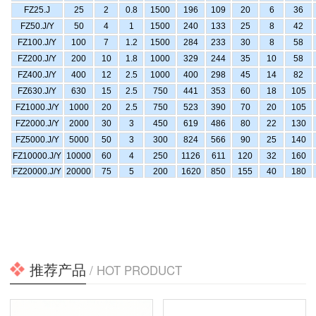
FZ25.J
25
2
0.8
1500
196
109
20
6
36
FZ50.J/Y
50
4
1
1500
240
133
25
8
42
FZ100.J/Y
100
7
1.2
1500
284
233
30
8
58
FZ200.J/Y
200
10
1.8
1000
329
244
35
10
58
FZ400.J/Y
400
12
2.5
1000
400
298
45
14
82
FZ630.J/Y
630
15
2.5
750
441
353
60
18
105
FZ1000.J/Y
1000
20
2.5
750
523
390
70
20
105
FZ2000.J/Y
2000
30
3
450
619
486
80
22
130
FZ5000.J/Y
5000
50
3
300
824
566
90
25
140
FZ10000.J/Y
10000
60
4
250
1126
611
120
32
160
FZ20000.J/Y
20000
75
5
200
1620
850
155
40
180
推荐产品
/ HOT PRODUCT