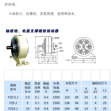
护作用。
※体积小、自重轻、安装简便、使用寿命长。
外型尺寸
轴联结尺寸
额定
滑差
激磁
许用
规格
转距
功率
电流
转速
d
b
型号
H
L
L1
N.m
KW
A
r/min
H7
P7
FZ2.5.J
2.5
0.
1
0.4
1500
110
85
10
3
20
FZ5.J
5
0.
3
0.5
1500
138
94
12
4
25
FZ10.J
10
0.8
0.6
1500
166
96
14
5
25