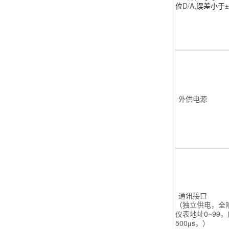
D/A,
位
误差小于±
外供电源
通讯接口
（独立供电，全
0~99
仪表地址
，
500
s
μ
，）