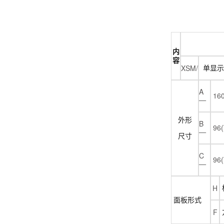
内
容
XSM/
单显示
A
160
—
外形
B
96(
—
尺寸
C
96(
—
H
面板形式
F