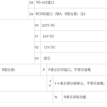
RS-422
S3
接口
BCD
A
B
2
S4
码接口（限
、
型仪表）注
V0
220V AC
V1
24V DC
V2
12V DC
V3
其它
B
P
P
、
型仪表）
表示打印接口，不带可省略
F
F
＊表示预分频单元，不带可省略。
＊
N
N
表示非标功能