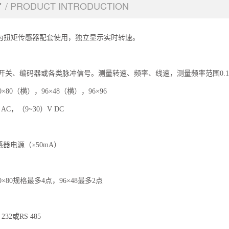
介
/ PRODUCT INTRODUCTION
专为扭矩传感器配套使用，独立显示实时转速。
开关、编码器或各类脉冲信号。测量转速、频率、线速，测量频率范围0.1Hz~2
×80（横），96×48（横），96×96
 AC，（9~30）V DC
器电源（≥50mA）
0×80规格最多4点，96×48最多2点
32或RS 485