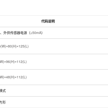
代码说明
50mA
、外供传感器电源（≥
）
(W)
80(H)
125(L)
×
×
W)
96(H)
112(L)
×
×
W)
48(H)
112(L)
×
×
横式
方形