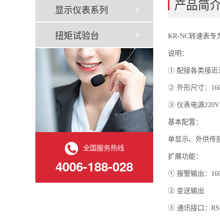
产品简
显示仪表系列
扭矩试验台
KR-NC转速表
说明：
① 配接各类接近
② 外形尺寸：160
③ 仪表电源220V
基本配置：
单显示、外供传感
全国服务热线
扩展功能：
4006-188-028
① 报警输出：16
② 变送输出
③ 通讯接口：RS 2