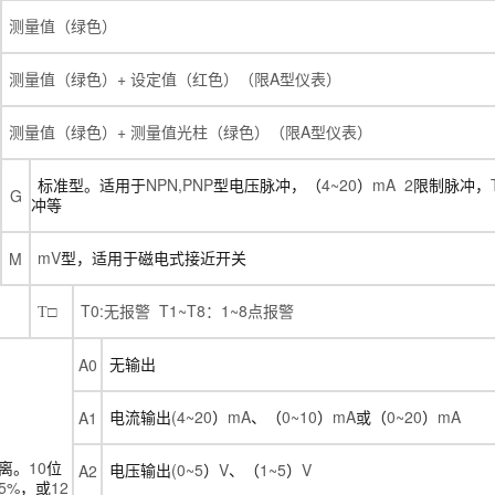
测量值（绿色）
+
A
测量值（绿色）
设定值（红色）（限
型仪表）
+
A
测量值（绿色）
测量值光柱（绿色）（限
型仪表）
NPN,PNP
4~20
mA 2
标准型。适用于
型电压脉冲，（
）
限制脉冲，
G
冲等
mV
M
型，适用于磁电式接近开关
T0:
T1~T8
1~8
T
□
无报警
：
点报警
A0
无输出
(4~20
mA
0~10
mA
0~20
mA
A1
电流输出
）
、（
）
或（
）
10
(0~5
V
1~5
V
A2
离。
位
电压输出
）
、（
）
.5%
12
，或