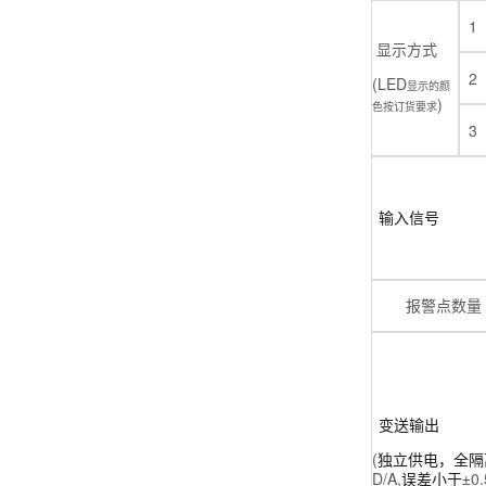
1
显示方式
2
(LED
显示的颜
)
色按订货要求
3
输入信号
报警点数量
变送输出
(
独立供电，全隔
D/A,
0
误差小于±